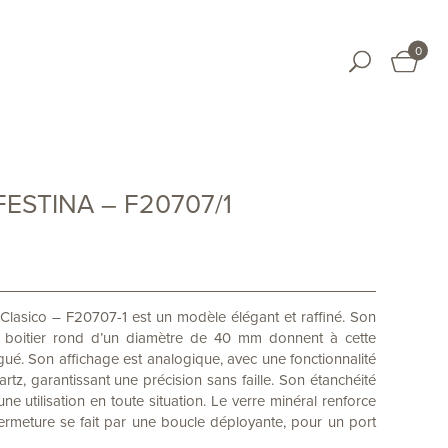
0
STINA – F20707/1
asico – F20707-1 est un modèle élégant et raffiné. Son
n boitier rond d’un diamètre de 40 mm donnent à cette
gué. Son affichage est analogique, avec une fonctionnalité
tz, garantissant une précision sans faille. Son étanchéité
e utilisation en toute situation. Le verre minéral renforce
a fermeture se fait par une boucle déployante, pour un port