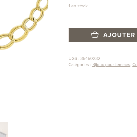
1 en stock
AJOUTER 
UGS :
35450232
Catégories :
Bijoux pour femmes
,
Co